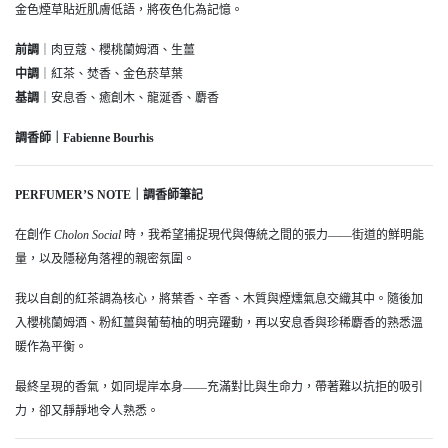
金色煙草貼近肌膚低語，將夜色化為記憶。
前調
｜肉豆蔻、櫻桃蘭姆酒、生薑
中調
｜紅茶、焚香、金色菸草葉
基調
｜安息香、癒創木、龍涎香、麝香
調香師｜Fabienne Bourhis
PERFUMER’S NOTE｜調香師筆記
在創作
Cholon Social
時，我希望捕捉現代與傳統之間的張力——街道的鮮明能
量，以及隱秘角落裡的親密氛圍。
我以自創的紅茶調為核心，將葉香、辛香、木質與煙燻氣息交織其中。隨後加
入櫻桃蘭姆酒、粉紅薑與葡萄柚的明亮躍動，再以安息香與珍稀麝香的熟悉溫
暖作為平衡。
最終呈現的香氣，如同堤岸本身——充滿對比與生命力，帶著難以抗拒的吸引
力，卻又靜靜地令人熟悉。