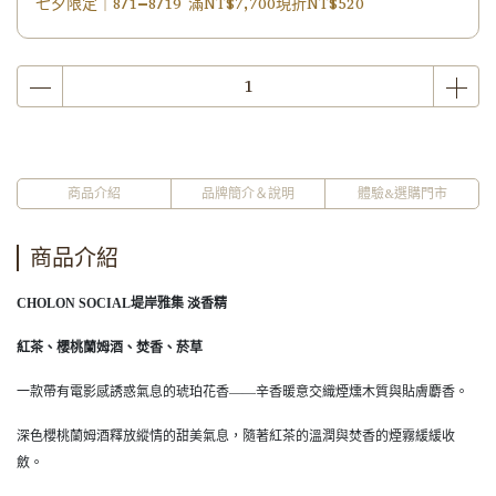
七夕限定｜8/1–8/19 滿NT$7,700現折NT$520
商品介紹
品牌簡介＆說明
體驗&選購門市
商品介紹
CHOLON SOCIAL堤岸雅集 淡香精
紅茶、櫻桃蘭姆酒、焚香、菸草
一款帶有電影感誘惑氣息的琥珀花香——辛香暖意交織煙燻木質與貼膚麝香。
深色櫻桃蘭姆酒釋放縱情的甜美氣息，隨著紅茶的溫潤與焚香的煙霧緩緩收
斂。