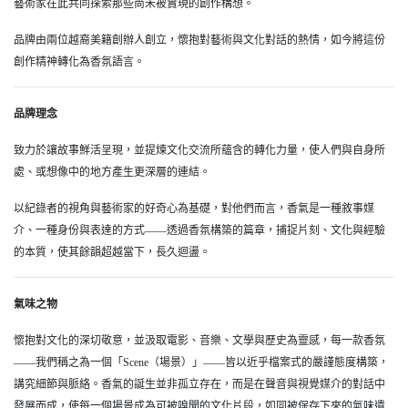
藝術家在此共同探索那些尚未被實現的創作構想。
品牌由兩位越裔美籍創辦人創立，懷抱對藝術與文化對話的熱情，如今將這份
創作精神轉化為香氛語言。
品牌理念
致力於讓故事鮮活呈現，並提煉文化交流所蘊含的轉化力量，使人們與自身所
處、或想像中的地方產生更深層的連結。
以紀錄者的視角與藝術家的好奇心為基礎，對他們而言，香氣是一種敘事媒
介、一種身份與表達的方式——透過香氛構築的篇章，捕捉片刻、文化與經驗
的本質，使其餘韻超越當下，長久迴盪。
氣味之物
懷抱對文化的深切敬意，並汲取電影、音樂、文學與歷史為靈感，每一款香氛
——我們稱之為一個「Scene（場景）」——皆以近乎檔案式的嚴謹態度構築，
講究細節與脈絡。香氣的誕生並非孤立存在，而是在聲音與視覺媒介的對話中
發展而成，使每一個場景成為可被嗅聞的文化片段，如同被保存下來的氣味遺