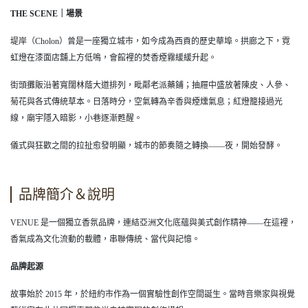
THE SCENE｜場景
堤岸（Cholon）曾是一座獨立城市，如今成為西貢的歷史華埠。拱廊之下，霓
虹燈在漆面店舖上方低鳴，會館裡的焚香煙霧緩緩升起。
街頭攤販沿著寬闊林蔭大道排列，毗鄰老派藥鋪；抽屜中盛放著陳皮、人參、
菊花與各式傳統草本。日落時分，空氣轉為辛香與煙燻氣息；紅燈籠接過光
線，廟宇隱入暗影，小巷逐漸甦醒。
儀式與狂歡之間的拉扯愈發明顯，城市的節奏隨之轉換——夜，開始發酵。
品牌簡介＆說明
VENUE 是一個獨立香氛品牌，連結亞洲文化底蘊與美式創作精神——在這裡，
香氣成為文化流動的載體，串聯傳統、當代與記憶。
品牌起源
故事始於 2015 年，於紐約市作為一個實驗性創作空間誕生。當時音樂家與視覺