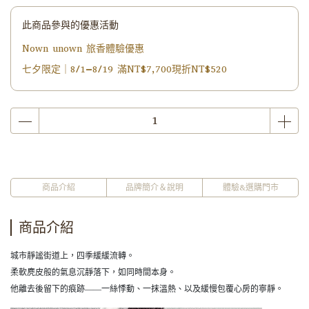
此商品參與的優惠活動
Nown unown 旅香體驗優惠
七夕限定｜8/1–8/19 滿NT$7,700現折NT$520
商品介紹
品牌簡介＆說明
體驗&選購門市
商品介紹
城市靜謐街道上，四季緩緩流轉。
柔軟麂皮般的氣息沉靜落下，如同時間本身。
他離去後留下的痕跡——一絲悸動、一抹溫熱、以及緩慢包覆心房的寧靜。