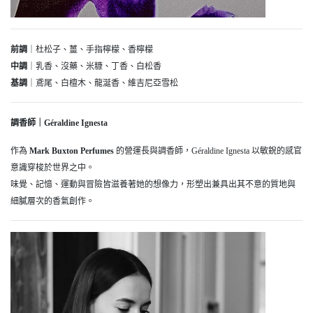
前調
｜杜松子、薑、手指檸檬、香檸檬
中調
｜乳香、沒藥、米糠、丁香、白松香
基調
｜鳶尾、白檀木、龍涎香、維吉尼亞雪松
調香師｜Géraldine Ignesta
作為
Mark Buxton Perfumes
的營運長與調香師，Géraldine Ignesta 以敏銳的感官
意識穿梭於世界之中。
味覺、記憶、運動與冒險皆滋養著她的想像力，形塑出兼具出其不意的質地與
細膩層次的香氣創作。