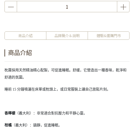
商品介紹
品牌簡介＆說明
體驗&選購門市
商品介紹
枕霧採用天然精油精心配製，可促進睡眠。舒緩，它營造出一種香味，乾淨和
舒適的氛圍。
睡前 15 分鐘噴灑在床單或枕頭上，或日常服裝上讓自己放鬆片刻。
香檸檬
（義大利）：非常適合對抗壓力和平靜心靈。
柑橘
（義大利）：鎮靜，促進睡眠。