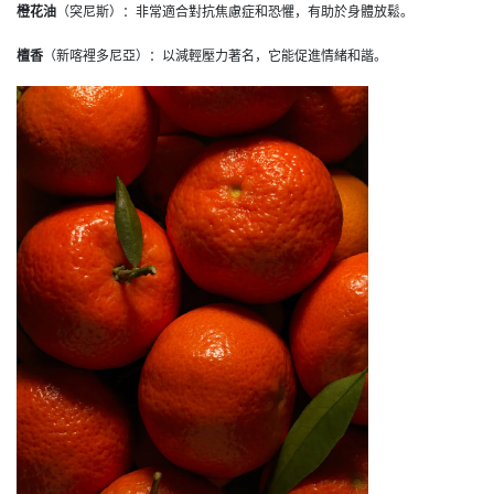
橙花油
（突尼斯）：非常適合對抗焦慮症和恐懼，有助於身體放鬆。
檀香
（新喀裡多尼亞）：以減輕壓力著名，它能促進情緒和諧。