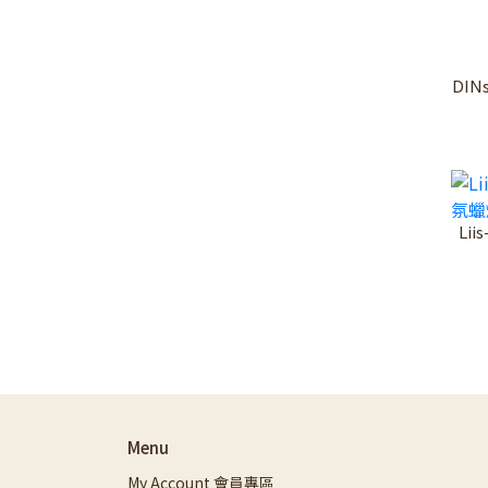
DINs
Lii
Menu
My Account 會員專區