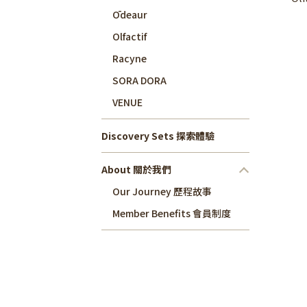
Ōdeaur
Olfactif
Racyne
SORA DORA
VENUE
Discovery Sets 探索體驗
About 關於我們
Our Journey 歷程故事
Member Benefits 會員制度