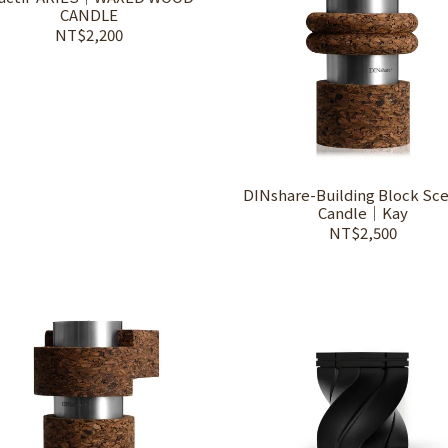
CANDLE
NT$2,200
DINshare-Building Block Sc
Candle｜Kay
NT$2,500