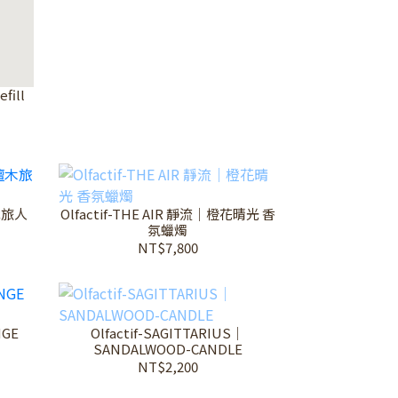
fill
檀木旅人
Olfactif-THE AIR 靜流｜橙花晴光 香
氛蠟燭
NT$7,800
NGE
Olfactif-SAGITTARIUS｜
SANDALWOOD-CANDLE
NT$2,200