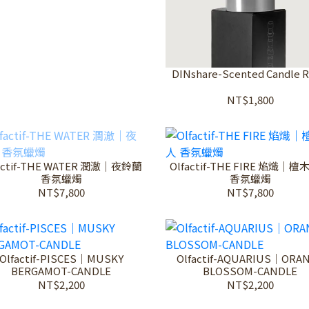
DINshare-Scented Candle Re
NT$1,800
actif-THE WATER 潤澈｜夜鈴蘭
Olfactif-THE FIRE 焰熾｜
香氛蠟燭
香氛蠟燭
NT$7,800
NT$7,800
Olfactif-PISCES｜MUSKY
Olfactif-AQUARIUS｜ORA
BERGAMOT-CANDLE
BLOSSOM-CANDLE
NT$2,200
NT$2,200