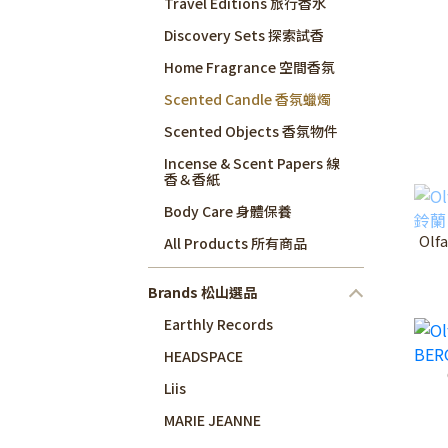
Travel Editions 旅行香水
Discovery Sets 探索試香
Home Fragrance 空間香氛
Scented Candle 香氛蠟燭
Scented Objects 香氛物件
Incense & Scent Papers 線
香＆香紙
Body Care 身體保養
Olf
All Products 所有商品
Brands 松山選品
Earthly Records
HEADSPACE
Liis
MARIE JEANNE