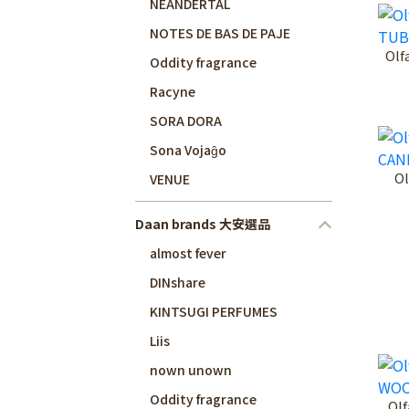
NEANDERTAL
NOTES DE BAS DE PAJE
Olf
Oddity fragrance
Racyne
SORA DORA
Sona Vojaĝo
O
VENUE
Daan brands 大安選品
almost fever
DINshare
KINTSUGI PERFUMES
Liis
nown unown
Oddity fragrance
Ol