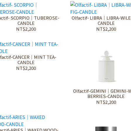
actif- SCORPIO｜TUBEROSE-
Olfactif- LIBRA｜LIBRA-WILE
CANDLE
CANDLE
NT$2,200
NT$2,200
lfactif-CANCER｜MINT TEA-
CANDLE
NT$2,200
Olfactif-GEMINI｜GEMINI-
BERRIES-CANDLE
NT$2,200
factif-ARIES｜WAXED WOOD-