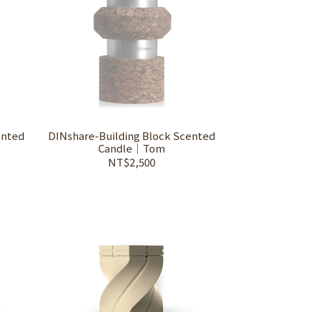
ented
DINshare-Building Block Scented
Candle｜Tom
NT$2,500