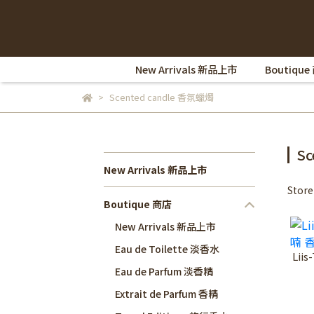
New Arrivals 新品上市
Boutique
Scented candle 香氛蠟燭
Sc
New Arrivals 新品上市
Stor
Boutique 商店
New Arrivals 新品上市
Eau de Toilette 淡香水
Lii
Eau de Parfum 淡香精
Extrait de Parfum 香精