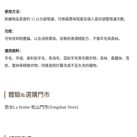
使用方法：
距離物品表面約 15 公分處噴灑，可根據異味程度及個人喜好調整噴灑次數。
功效：
可有效抑制塵蟎，以及消除異味。並無刺激酒精配方，不傷羊毛與真絲。
適用面料：
羊毛、羊絨、美利奴羊毛、馬海毛、混紡羊毛等毛類衣物；真絲、桑蠶絲、雪
紡、蕾絲等精緻衣物；同樣適用於難洗或不宜水洗的織物。
體驗&選購門市
若水La brume 松山門市(Songshan Store)