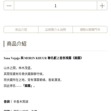
商品介紹
品牌簡介＆說明
體驗&選購門市
商品介紹
Sona Vojaĝo 與 MORIN KHUUR 聯名獻上香氛噴霧《園霧》
山水之間，林木茂盛，
其間常藏有珍貴伏藏靜靜守候，
而伏藏所在之地，常有薄霧縈繞、香氣瀰漫，
因此得名——
「園霧」
。
香調｜
辛香木質調