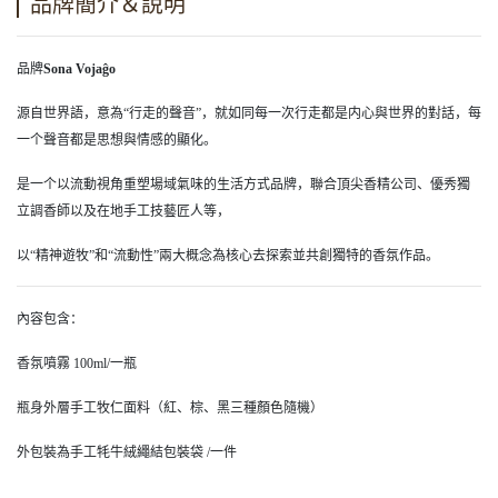
品牌簡介＆說明
品牌
Sona Vojaĝo
源自世界語，意為“行走的聲音”，就如同每一次行走都是内心與世界的對話，每
一个聲音都是思想與情感的顯化。
是一个以流動視角重塑場域氣味的生活方式品牌，聯合頂尖香精公司、優秀獨
立調香師以及在地手工技藝匠人等，
以“精神遊牧”和“流動性”兩大概念為核心去探索並共創獨特的香氛作品。
內容包含：
香氛噴霧 100ml/一瓶
瓶身外層手工牧仁面料（紅、棕、黑三種顏色隨機）
外包裝為手工牦牛絨繩結包裝袋 /一件