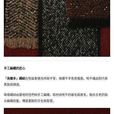
手工編織的匠心
「烏爾多」繩結
在牧區象徵吉祥與平安，保護牛羊免受傷害。牦牛織品則代表
勇氣與順遂。
每條繩結由當地阿佳們純手工編織，取材自牦牛的被毛與尾毛，融合古老的指
尖編織技藝，傳遞墨脫的文化與智慧。