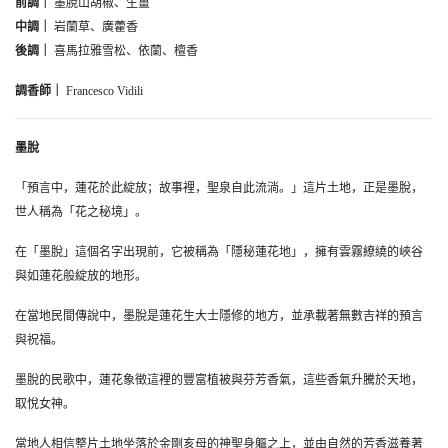
前調｜
墨脫山胡椒、生薑
中調｜
岩蘭草、廣藿香
後調｜
喜馬拉雅雪松、依蘭、檀香
調香師｜
Francesco Vidili
墨脫
「預言中，蓮花於此綻放；故事裡，聖泉自此流淌。」這片土地，正是墨脫，
世人稱為「花之秘境」。
在「墨脫」這個名字出現前，它被稱為「隱秘蓮花地」，擁有雲霧繚繞的峽谷
與如蓮花般綻放的地形。
在當地民間傳說中，墨脫是蓮花生大士隱修的地方，並承載著無數吉祥的預言
與祝福。
墨脫的民歌中，蓮花象徵這裡的豐富植被與芬芳香氣，這些香氣升騰於天地，
取悅女神。
當地人相信整片土地坐落於金剛亥母的神聖身軀之上，並由自然的芳香滋養著