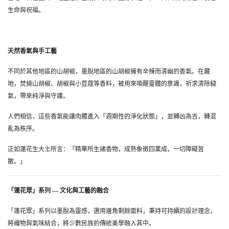
生命與祝福。
天然香氣與手工藝
不同於其他地區的山胡椒，墨脫地區的山胡椒擁有辛辣而清幽的香氣。在藏
地，焚燒山胡椒、胡椒與小荳蔻等香料，被用來喚醒靈體的意識，祈求清除穢
氣，帶來純淨與守護。
人們相信，這些香氣能讓肉體進入「週期性的淨化狀態」，並轉凶為吉，轉混
亂為秩序。
正如蓮花生大士所言：「精華所生諸香物，成熟象徵四業成，一切障礙皆
散。」
「蓮花眾」系列 — 文化與工藝的融合
「蓮花眾」系列以墨脫為靈感，選用邊角剩餘面料，秉持可持續的設計理念，
將織物與氣味結合，將少數民族的傳統美學融入其中。