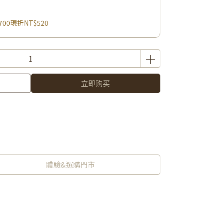
700現折NT$520
立即购买
體驗&選購門市