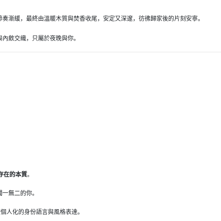
節奏漸緩，最終由溫暖木質與焚香收尾，安定又深邃，彷彿歸家後的片刻安寧。
與內斂交織，只屬於夜晚與你。
存在的本質
。
獨一無二的你。
種極度個人化的身份語言與風格表達。