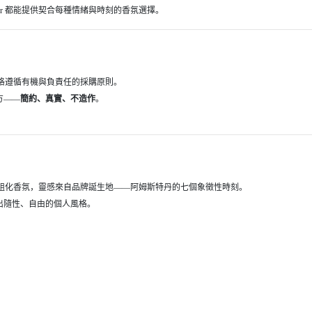
ur 都能提供契合每種情緒與時刻的香氛選擇。
嚴格遵循有機與負責任的採購原則。
方——
簡約、真實、不造作
。
列模組化香氛，靈感來自品牌誕生地——阿姆斯特丹的七個象徵性時刻。
出隨性、自由的個人風格。