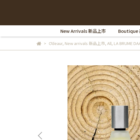
New Arrivals 新品上市
Boutique
Ōdeaur
,
New arrivals 新品上市
,
All
,
LA BRUME D