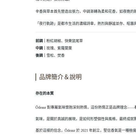
辛香與草本首先營造出張力，中調漸轉為柔和花香，如夜晚的
「夜行軌跡」是都市生活的濃縮詩章，熱烈與靜謐並存、喧囂
前調｜
粉紅胡椒、快樂鼠尾草
中調｜
玫瑰、紫羅蘭葉
後調｜
雪松、焚香
品牌簡介＆說明
存在的本質
Ōdeaur 對專屬氣味懷抱深刻熱情，這份熱情正是品牌理念——
氣味，是關於真誠的展現，是如何形塑個性與風格，最終成就
基於這樣的信念，Ōdeaur 於 2021 年創立，堅信香氣是一