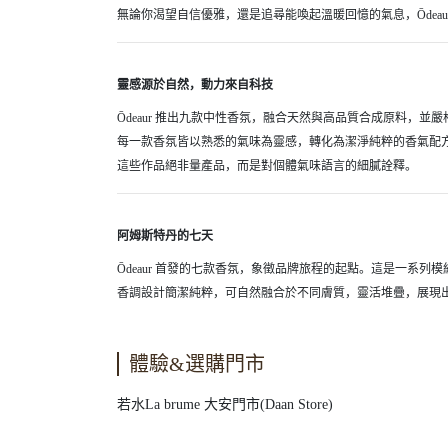
無論你渴望自信優雅，還是追尋能喚起溫暖回憶的氣息，Ōdea
靈感源於自然，動力來自科技
Ōdeaur 推出九款中性香氛，融合天然與高品質合成原料，並
每一款香氛皆以熟悉的氣味為靈感，轉化為潔淨純粹的香氣配
這些作品絕非量產品，而是對個體氣味語言的細膩詮釋。
阿姆斯特丹的七天
Ōdeaur 首發的七款香氛，象徵品牌旅程的起點。這是一系
香調設計簡潔純粹，可自然融合於不同膚質，靈活堆疊，展現
體驗&選購門市
若水La brume 大安門市(Daan Store)