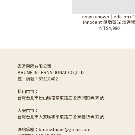
nown unown｜edition n°
innocent 無垢微光 淡香
NT$4,980
香澄國際有限公司 
BRUME INTERNATIONAL CO.,LTD
統一編號：83118482
松山門市：
台灣台北市松山區南京東路五段250巷2弄39號
大安門市：
台灣台北市大安區和平東路二段96巷15弄32號
聯絡信箱：brume.taipei@gmail.com