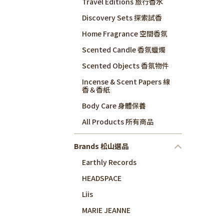
Travel Editions 旅行香水
Discovery Sets 探索試香
Home Fragrance 空間香氛
Scented Candle 香氛蠟燭
Scented Objects 香氛物件
Incense & Scent Papers 線
香＆香紙
Body Care 身體保養
All Products 所有商品
Brands 松山選品
Earthly Records
HEADSPACE
Liis
MARIE JEANNE