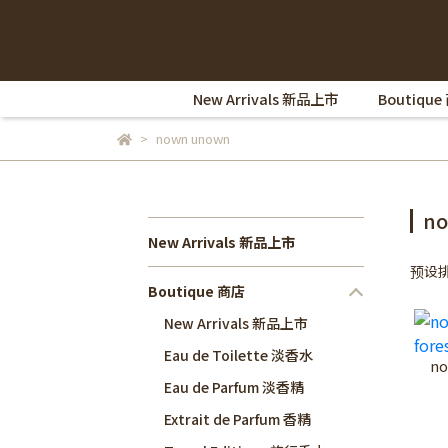
New Arrivals 新品上市
Boutique
nown unown
n
New Arrivals 新品上市
预设
Boutique 商店
New Arrivals 新品上市
Eau de Toilette 淡香水
no
Eau de Parfum 淡香精
Extrait de Parfum 香精