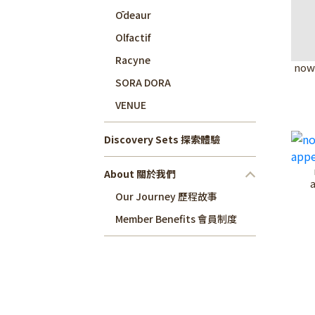
Ōdeaur
Olfactif
Racyne
now
SORA DORA
VENUE
Discovery Sets 探索體驗
About 關於我們
Our Journey 歷程故事
Member Benefits 會員制度