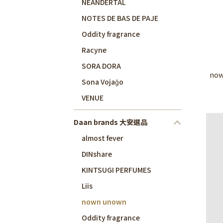
NEANDERTAL
NOTES DE BAS DE PAJE
Oddity fragrance
Racyne
SORA DORA
now
Sona Vojaĝo
VENUE
Daan brands 大安選品
almost fever
DINshare
KINTSUGI PERFUMES
Liis
nown unown
Oddity fragrance