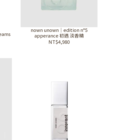
nown unown｜edition n°5
reams
apperance 初遇 淡香精
NT$4,980