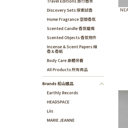
Travel Editions 旅行香水
NEA
Discovery Sets 探索試香
Home Fragrance 空間香氛
Scented Candle 香氛蠟燭
Scented Objects 香氛物件
Incense & Scent Papers 線
香＆香紙
Body Care 身體保養
All Products 所有商品
Brands 松山選品
Earthly Records
HEADSPACE
Liis
MARIE JEANNE