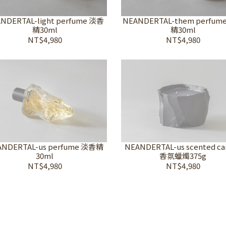
NDERTAL-light perfume 淡香
NEANDERTAL-them perfum
精30ml
精30ml
NT$4,980
NT$4,980
ANDERTAL-us perfume 淡香精
NEANDERTAL-us scented ca
30ml
香氛蠟燭375g
NT$4,980
NT$4,980