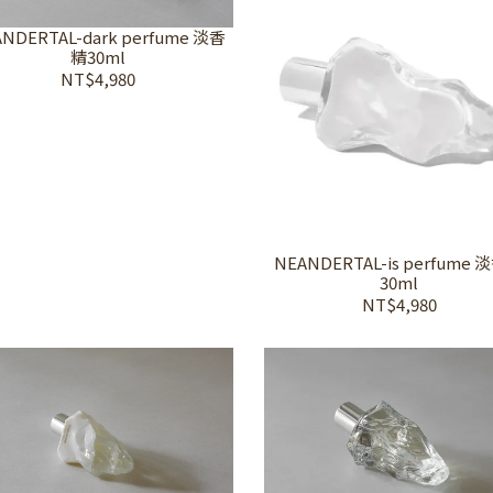
NDERTAL-dark perfume 淡香
精30ml
NT$4,980
NEANDERTAL-is perfume
30ml
NT$4,980