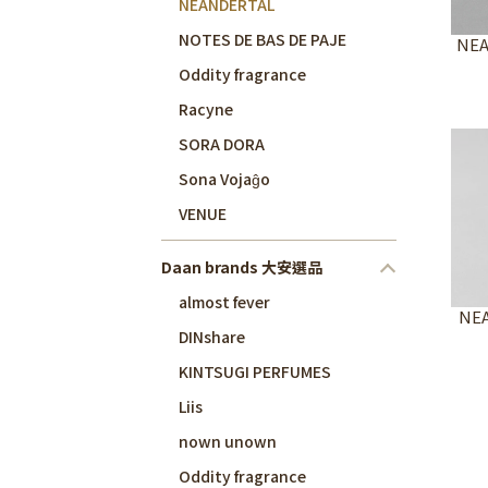
NEANDERTAL
NOTES DE BAS DE PAJE
NEA
Oddity fragrance
Racyne
SORA DORA
Sona Vojaĝo
VENUE
Daan brands 大安選品
almost fever
NE
DINshare
KINTSUGI PERFUMES
Liis
nown unown
Oddity fragrance