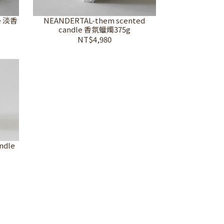
e 淡香
NEANDERTAL-them scented
candle 香氛蠟燭375g
NT$4,980
ndle